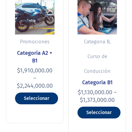
,
Promociones
Categoria B
Categoría A2 +
Curso de
B1
$
1,910,000.00
Conducción
–
Categoría B1
$
2,244,000.00
$
1,130,000.00
–
Seleccionar
$
1,373,000.00
opciones
Seleccionar
opciones