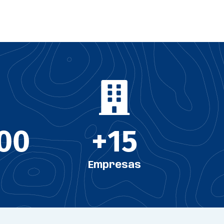
000
+
15
Empresas