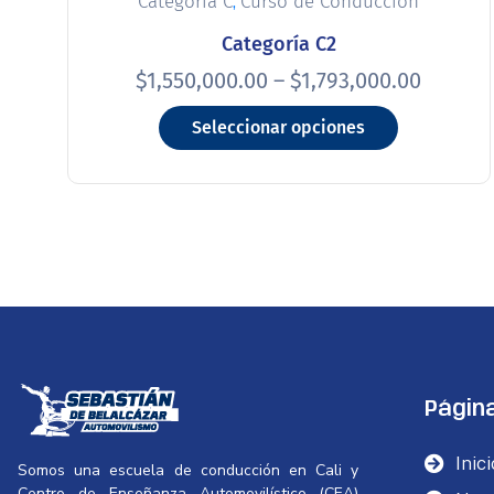
,
Categoria C
Curso de Conducción
Categoría C2
$
1,550,000.00
–
$
1,793,000.00
Seleccionar opciones
Págin
Inici
Somos una escuela de conducción en Cali y
Centro de Enseñanza Automovilístico (CEA)