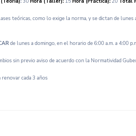
(Teoría)
:
30
Hora (Taller):
15
Hora (Práctica):
20
Total 
ases teóricas, como lo exige la norma, y se dictan de lunes 
CAR
de lunes a domingo, en el horario de 6:00 a.m. a 4:00 p.
ambios sin previo aviso de acuerdo con la Normatividad Gub
n renovar cada 3 años