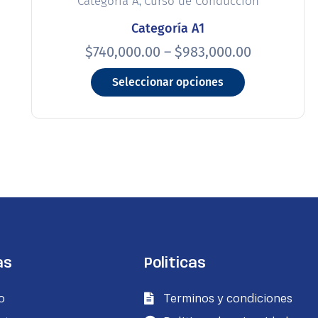
,
Categoria A
Curso de Conducción
Categoría A1
$
740,000.00
–
$
983,000.00
Seleccionar opciones
as
Politicas
o
Terminos y condiciones